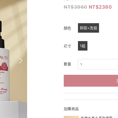
3960
2380
卸妝+洗臉
顏色
1組
尺寸
數量
加購商品