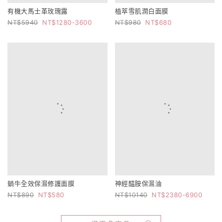
有機大馬士革玫瑰露
植萃雪肌潤白面膜
5940
1280-3600
980
680
蝸牛全效保濕修護面膜
神經醯胺保濕油
890
580
10140
2380-6900